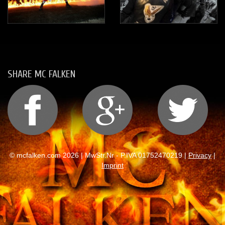
SHARE MC FALKEN
© mcfalken.com 2026 | MwStr.Nr - P.IVA 01752470219 |
Privacy
|
Imprint